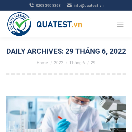
0208 390 8368
info@quatest.vn
DAILY ARCHIVES:
29 THÁNG 6, 2022
You are here:
Home
2022
Tháng 6
29