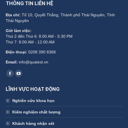
THÔNG TIN LIÊN HỆ
Địa chỉ:
Tổ 10, Quyết Thắng, Thành phố Thái Nguyên, Tỉnh
Thái Nguyên
Giờ làm việc:
Thứ 2 đến Thứ 6: 8:00 AM - 5:30 PM
Thứ 7: 8:00 AM - 12:00 AM
Điện thoại:
0208 390 8368
Email:
info@quatest.vn
Find us on:
Facebook
YouTube
page
page
LĨNH VỰC HOẠT ĐỘNG
opens
opens
in
in
Nghiên cứu khoa học
new
new
Kiểm nghiệm chất lượng
window
window
Khách hàng nhận xét