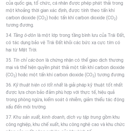
của quốc gia, tổ chức, cá nhân được phép phát thải trong
một khoảng thời gian xác định, được tính theo tấn khí
carbon dioxide (CO
) hoặc tấn khí carbon dioxide (CO
)
2
2
tương đương.
34.
Tầng ô-dôn
là một lớp trong tầng bình lưu của Trái Đất,
có tác dụng bảo vệ Trái Đất khỏi các bức xạ cực tím có
hại từ Mặt Trời.
35.
Tín chỉ các-bon
là chứng nhận có thể giao dịch thương
mại và thể hiện quyền phát thải một tấn khí carbon dioxide
(CO
) hoặc một tấn khí carbon dioxide (CO
) tương đương.
2
2
36.
Kỹ thuật hiện có tốt nhất
là giải pháp kỹ thuật tốt nhất
được lựa chọn bảo đảm phù hợp với thực tế, hiệu quả
trong phòng ngừa, kiểm soát ô nhiễm, giảm thiểu tác động
xấu đến môi trường.
37.
Khu sản xuất, kinh doanh, dịch vụ tập trung
gồm khu
công nghiệp, khu chế xuất, khu công nghệ cao và khu chức