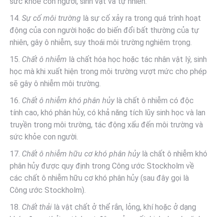
sức khỏe con người, sinh vật và tự nhiên.
14.
Sự cố môi trường
là sự cố xảy ra trong quá trình hoạt
động của con người hoặc do biến đổi bất thường của tự
nhiên, gây ô nhiễm, suy thoái môi trường nghiêm trọng.
15.
Chất ô nhiễm
là chất hóa học hoặc tác nhân vật lý, sinh
học mà khi xuất hiện trong môi trường vượt mức cho phép
sẽ gây ô nhiễm môi trường.
16.
Chất ô nhiễm khó phân hủy
là chất ô nhiễm có độc
tính cao, khó phân hủy, có khả năng tích lũy sinh học và lan
truyền trong môi trường, tác động xấu đến môi trường và
sức khỏe con người.
17.
Chất ô nhiễm hữu cơ khó phân hủy
là chất ô nhiễm khó
phân hủy được quy định trong Công ước Stockholm về
các chất ô nhiễm hữu cơ khó phân hủy (sau đây gọi là
Công ước Stockholm).
18.
Chất thải
là vật chất ở thể rắn, lỏng, khí hoặc ở dạng