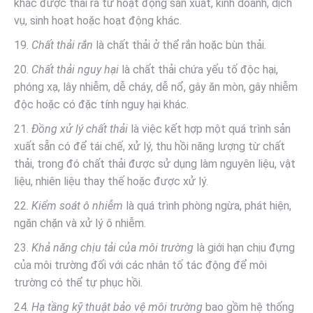
khác được thải ra từ hoạt động sản xuất, kinh doanh, dịch
vụ, sinh hoạt hoặc hoạt động khác.
19.
Chất thải rắn
là chất thải ở thể rắn hoặc bùn thải.
20.
Chất thải nguy hại
là chất thải chứa yếu tố độc hại,
phóng xạ, lây nhiễm, dễ cháy, dễ nổ, gây ăn mòn, gây nhiễm
độc hoặc có đặc tính nguy hại khác.
21.
Đồng xử lý chất thải
là việc kết hợp một quá trình sản
xuất sẵn có để tái chế, xử lý, thu hồi năng lượng từ chất
thải, trong đó chất thải được sử dụng làm nguyên liệu, vật
liệu, nhiên liệu thay thế hoặc được xử lý.
22.
Kiểm soát ô nhiễm
là quá trình phòng ngừa, phát hiện,
ngăn chặn và xử lý ô nhiễm.
23.
Khả năng chịu tải của môi trường
là giới hạn chịu đựng
của môi trường đối với các nhân tố tác động để môi
trường có thể tự phục hồi.
24.
Hạ tầng kỹ thuật bảo vệ môi trường
bao gồm hệ thống