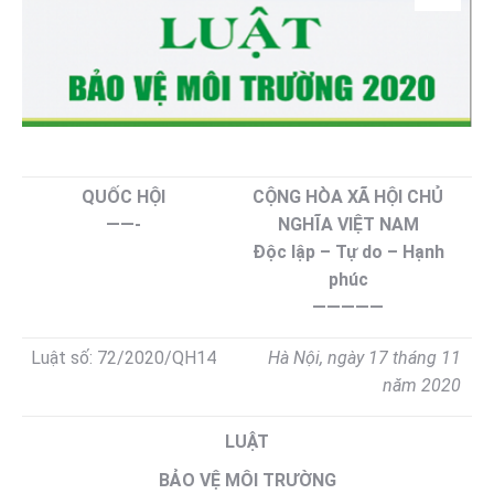
QUỐC HỘI
CỘNG HÒA XÃ HỘI CHỦ
——-
NGHĨA VIỆT NAM
Độc lập – Tự do – Hạnh
phúc
—————
Luật s
ố:
72/2020/QH14
Hà Nội, ngày 17 tháng 11
năm 2020
LUẬT
BẢO VỆ MÔI TRƯỜNG