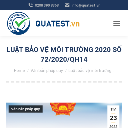
0208 390 8368
info@quatest.vn
LUẬT BẢO VỆ MÔI TRƯỜNG 2020 SỐ
72/2020/QH14
You are here:
Home
Văn bản pháp quy
Luật bảo vệ môi trường…
Văn bản pháp quy
Th4
23
2022