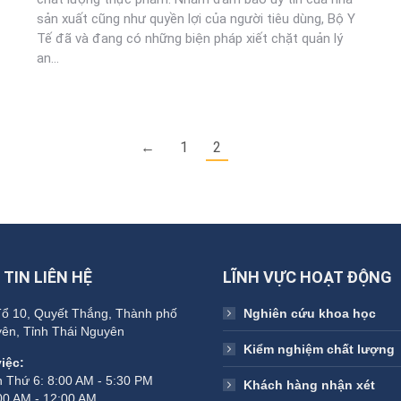
sản xuất cũng như quyền lợi của người tiêu dùng, Bộ Y
Tế đã và đang có những biện pháp xiết chặt quản lý
an…
←
1
2
TIN LIÊN HỆ
LĨNH VỰC HOẠT ĐỘNG
ổ 10, Quyết Thắng, Thành phố
Nghiên cứu khoa học
ên, Tỉnh Thái Nguyên
Kiểm nghiệm chất lượng
iệc:
 Thứ 6: 8:00 AM - 5:30 PM
Khách hàng nhận xét
00 AM - 12:00 AM