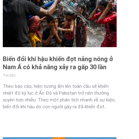
Biến đổi khí hậu khiến đợt nắng nóng ở
Nam Á có khả năng xảy ra gấp 30 lần
Tin tức
Theo báo cáo, hiện tượng ấm lên toàn cầu sẽ khiến
nhiệt độ kỷ lục ở Ấn Độ và Pakistan trở nên thường
xuyên hơn nhiều. Theo một phân tích nhanh về sự kiện,
biến đổi khí hậu do con người gây ra đã khiến đợt…